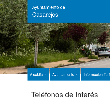
Pasar
Ayuntamiento de
al
Casarejos
contenido
principal
Alcaldía
Ayuntamiento
Información Tur
Teléfonos de Interés