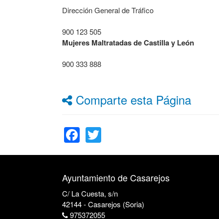
Dirección General de Tráfico
900 123 505
Mujeres Maltratadas de Castilla y León
900 333 888
Comparte esta Página
Facebook
Twitter
Ayuntamiento de Casarejos
C/ La Cuesta, s/n
42144 - Casarejos (Soria)
975372055