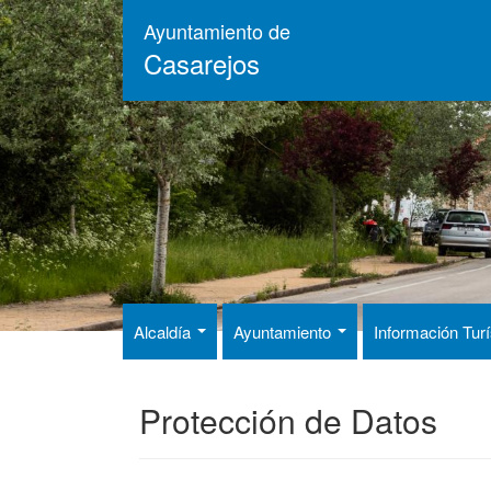
Pasar
Ayuntamiento de
al
Casarejos
contenido
principal
Alcaldía
Ayuntamiento
Información Tur
Protección de Datos