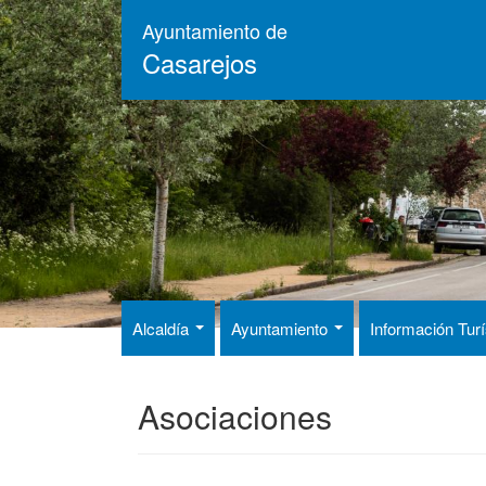
Pasar
Ayuntamiento de
al
Casarejos
contenido
principal
Alcaldía
Ayuntamiento
Información Tur
Asociaciones