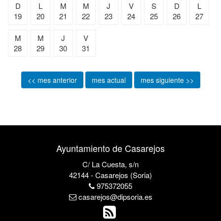
D
L
M
M
J
V
S
D
L
19
20
21
22
23
24
25
26
27
M
M
J
V
28
29
30
31
<< mes anterior
mes actual
mes siguiente >>
Ayuntamiento de Casarejos
C/ La Cuesta, s/n
42144 - Casarejos (Soria)
975372055
casarejos@dipsoria.es